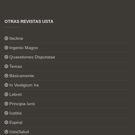
OTRAS REVISTAS USTA
Iteckne
Ingenio Magno
Quaestiones Disputatae
Temas
Básicamente
In Vestigium Ire
Lebret
Principia Iuris
Iustitia
Espiral
UstaSalud