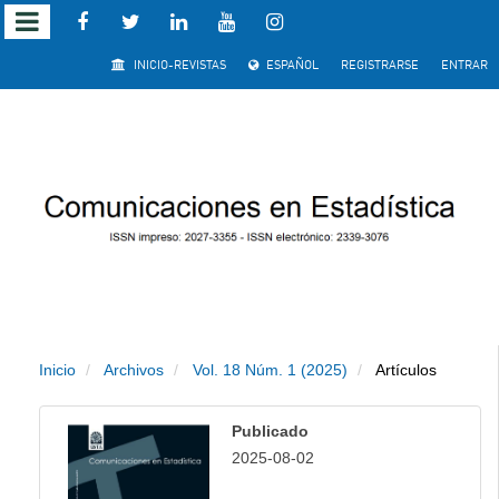
Salto
INICIO-REVISTAS
ESPAÑOL
REGISTRARSE
ENTRAR
rápido
al
contenido
de
la
página
Inicio
Archivos
Vol. 18 Núm. 1 (2025)
Artículos
Navegación
principal
Publicado
Contenido
2025-08-02
principal
Barra