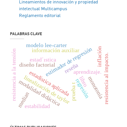
Lineamientos de innovación y propiedad
intelectual Multicampus
Reglamento editorial
PALABRAS CLAVE
modelo lee-carter
estimador de regresión
inflación
información auxiliar
resistencia a la tensión
resistencia al impacto.
estad´ıstica
diseño factorial
reseña
aprendizaje.
estadística aplicada
linealización de taylor
libro
monotonía
regresión
modalidad didáctica
prueba t
median
estabilidad