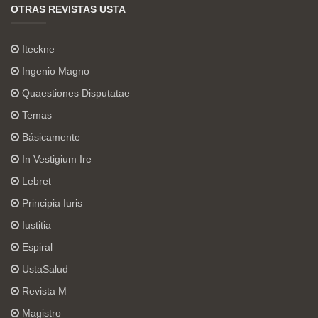
OTRAS REVISTAS USTA
Iteckne
Ingenio Magno
Quaestiones Disputatae
Temas
Básicamente
In Vestigium Ire
Lebret
Principia Iuris
Iustitia
Espiral
UstaSalud
Revista M
Magistro