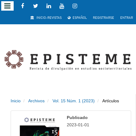
Salto
INICIO-REVISTAS
ESPAÑOL
REGISTRARSE
ENTRAR
rápido
al
contenido
de
la
página
Inicio
Archivos
Vol. 15 Núm. 1 (2023)
Artículos
Navegación
principal
Publicado
Contenido
2023-01-01
principal
Barra