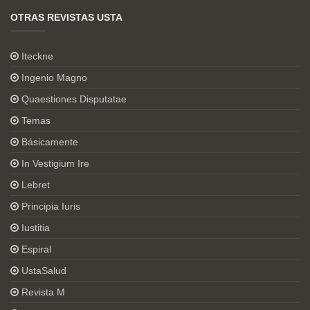
OTRAS REVISTAS USTA
Iteckne
Ingenio Magno
Quaestiones Disputatae
Temas
Básicamente
In Vestigium Ire
Lebret
Principia Iuris
Iustitia
Espiral
UstaSalud
Revista M