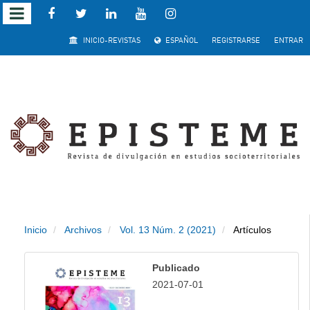
Salto
INICIO-REVISTAS
ESPAÑOL
REGISTRARSE
ENTRAR
rápido
al
contenido
de
la
página
Inicio
Archivos
Vol. 13 Núm. 2 (2021)
Artículos
Navegación
principal
Publicado
Contenido
2021-07-01
principal
Barra