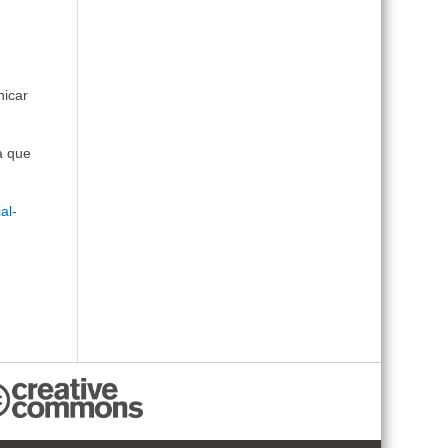
nicar
a que
al-