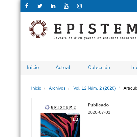
Salto
rápido
al
contenido
de
Inicio
Actual
Colección
In
la
Inicio
Archivos
Vol. 12 Núm. 2 (2020)
Artícul
página
Navegación
Publicado
principal
2020-07-01
Contenido
principal
Barra