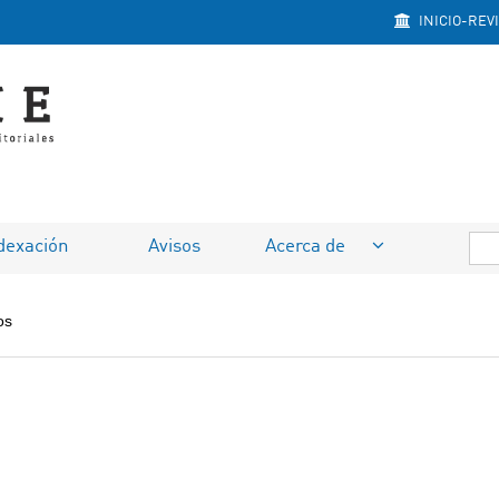
INICIO-REV
dexación
Avisos
Acerca de
os