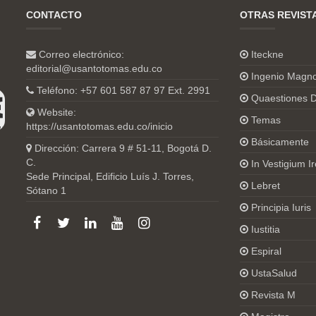
CONTACTO
OTRAS REVIST
Correo electrónico:
Iteckne
editorial@usantotomas.edu.co
Ingenio Magn
Teléfono: +57 601 587 87 97 Ext. 2991
Quaestiones D
Website:
Temas
https://usantotomas.edu.co/inicio
Básicamente
Dirección: Carrera 9 # 51-11, Bogotá D.
C.
In Vestigium Ir
Sede Principal, Edificio Luís J. Torres,
Lebret
Sótano 1
Principia Iuris
Iustitia
Espiral
UstaSalud
Revista M