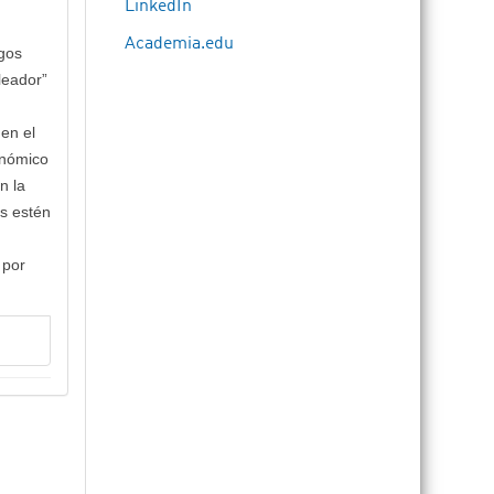
LinkedIn
Academia.edu
agos
leador”
 en el
onómico
n la
es estén
 por