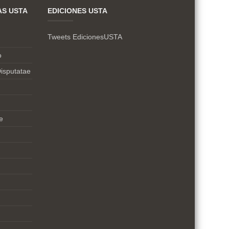
AS USTA
EDICIONES USTA
Tweets EdicionesUSTA
o
isputatae
e