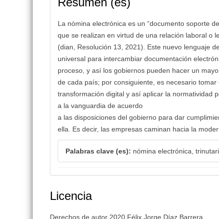
Resumen (es)
La nómina electrónica es un “documento soporte de
que se realizan en virtud de una relación laboral o
(dian, Resolución 13, 2021). Este nuevo lenguaje d
universal para intercambiar documentación electrónic
proceso, y así los gobiernos pueden hacer un mayor c
de cada país; por consiguiente, es necesario tomar
transformación digital y así aplicar la normatividad 
a la vanguardia de acuerdo
a las disposiciones del gobierno para dar cumplimie
ella. Es decir, las empresas caminan hacia la modern
Palabras clave (es):
nómina electrónica, trinutar
Licencia
Derechos de autor 2020 Félix Jorge Díaz Barrera