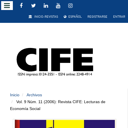
Salto
INICIO-REVISTAS
ESPAÑOL
REGISTRARSE
ENTRAR
rápido
al
contenido
de
la
página
Inicio
Archivos
Navegación
Vol. 9 Núm. 11 (2006): Revista CIFE: Lecturas de
principal
Economía Social
Contenido
principal
Barra