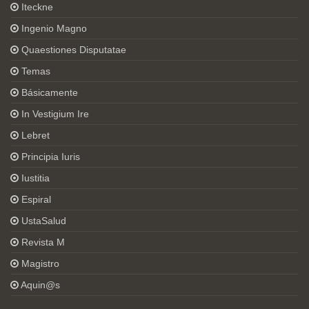
Iteckne
Ingenio Magno
Quaestiones Disputatae
Temas
Básicamente
In Vestigium Ire
Lebret
Principia Iuris
Iustitia
Espiral
UstaSalud
Revista M
Magistro
Aquin@s