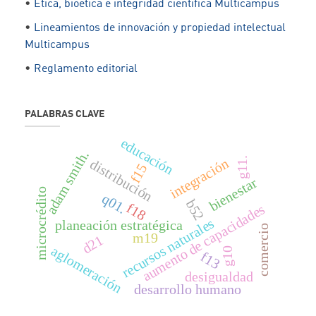
•
Ética, bioética e integridad científica Multicampus
•
Lineamientos de innovación y propiedad intelectual
Multicampus
•
Reglamento editorial
PALABRAS CLAVE
educación
adam smith.
g11.
integración
distribución
f15
bienestar
microcrédito
q01.
b52
f18
aumento de capacidades
recursos naturales
planeación estratégica
comercio
m19
d21
aglomeración
g10
f13
desigualdad
desarrollo humano