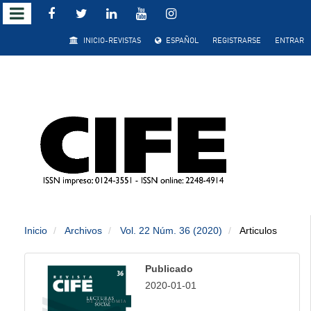
Salto
INICIO-REVISTAS
ESPAÑOL
REGISTRARSE
ENTRAR
rápido
al
contenido
de
la
página
Inicio
Archivos
Vol. 22 Núm. 36 (2020)
Articulos
Navegación
principal
Publicado
Contenido
2020-01-01
principal
Barra