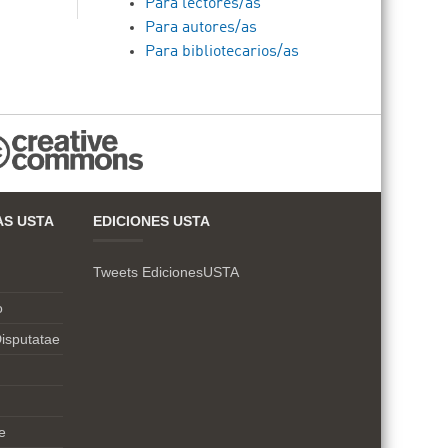
Para lectores/as
Para autores/as
Para bibliotecarios/as
AS USTA
EDICIONES USTA
Tweets EdicionesUSTA
o
isputatae
e