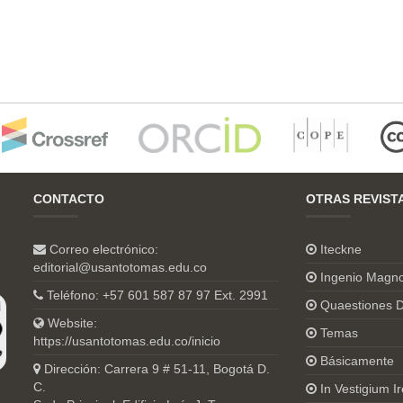
CONTACTO
OTRAS REVIST
Correo electrónico:
Iteckne
editorial@usantotomas.edu.co
Ingenio Magn
Teléfono: +57 601 587 87 97 Ext. 2991
Quaestiones D
Website:
Temas
https://usantotomas.edu.co/inicio
Básicamente
Dirección: Carrera 9 # 51-11, Bogotá D.
C.
In Vestigium Ir