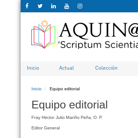
Salto
rápido
al
contenido
de
Inicio
Actual
Colección
la
Inicio
Equipo editorial
página
Equipo editorial
Navegación
principal
Fray Héctor Julio Mariño Peña, O. P.
Contenido
principal
Editor General
Barra