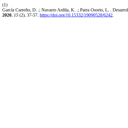
(1)
García Carreño, D. .; Navarro Ardila, K. .; Parra Osorio, L. . Desar
2020
,
15
(2), 37-57.
https://doi.org/10.15332/19090528/6242
.