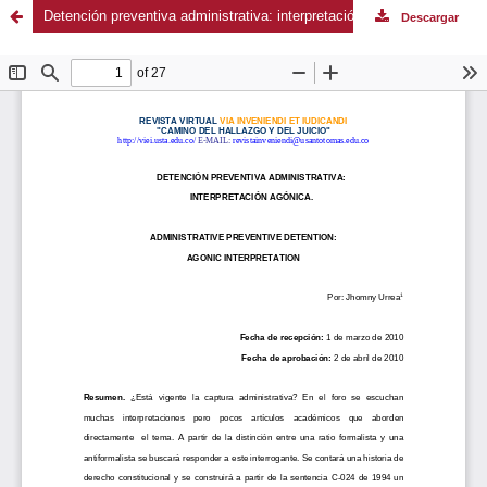
Detención preventiva administrativa: interpretación agónica
Descargar