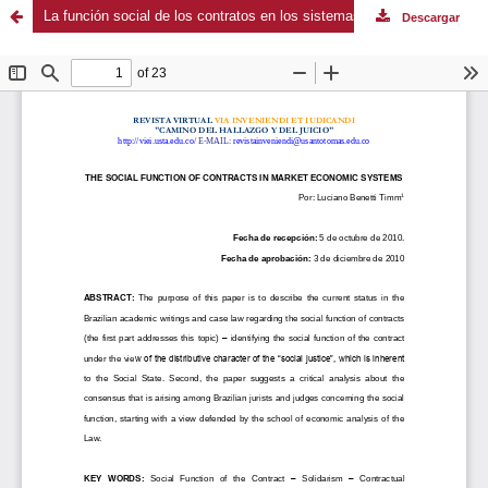
La función social de los contratos en los sistemas económicos de mercado
Descargar