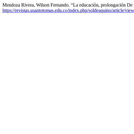
Mendoza Rivera, Wilson Fernando. “La educación, prolongación De
https://revistas.usantotomas.edu.co/index.php/soldeaquino/article/vie