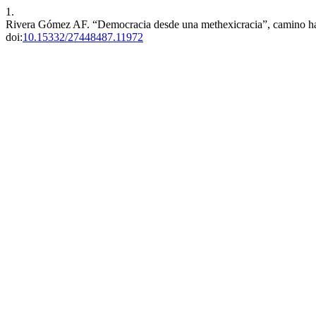
1.
Rivera Gómez AF. “Democracia desde una methexicracia”, camino haci
doi:
10.15332/27448487.11972