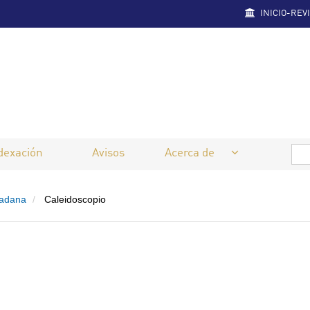
INICIO-REV
dexación
Avisos
Acerca de
dadana
Caleidoscopio