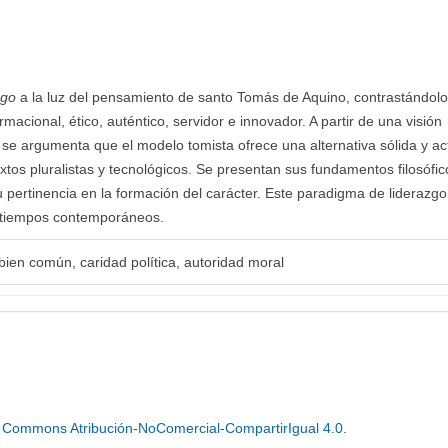
zgo
a la luz del pensamiento de santo Tomás de Aquino, contrastándol
cional, ético, auténtico, servidor e innovador. A partir de una visión
, se argumenta que el modelo tomista ofrece una alternativa sólida y ac
xtos pluralistas y tecnológicos. Se presentan sus fundamentos filosófic
 su pertinencia en la formación del carácter. Este paradigma de liderazgo
os tiempos contemporáneos.
 bien común, caridad política, autoridad moral
e Commons Atribución-NoComercial-CompartirIgual 4.0
.