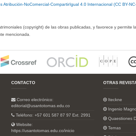
 Atribución-NoComercial-CompartirIgual 4.0 Internacional (CC BY-NC
imoniales (copyright) de las obras publicadas, y favorece y permite l
ente mencionada.
CONTACTO
OTRAS REVIST
Correo electrónico:
Iteckne
editorial@usantotomas.edu.co
Ingenio Magn
Teléfono: +57 601 587 87 97 Ext. 2991
Quaestiones D
Website:
Temas
https://usantotomas.edu.co/inicio