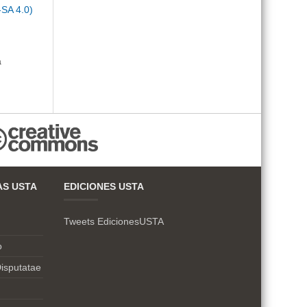
-SA 4.0)
a
AS USTA
EDICIONES USTA
Tweets EdicionesUSTA
o
isputatae