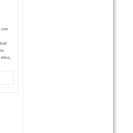
o con
tual
os,
 ético,