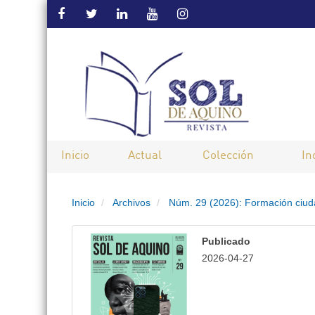
Salto
rápido
al
contenido
de
Inicio
Actual
Colección
In
la
Inicio
Archivos
Núm. 29 (2026): Formación ciu
página
Navegación
Publicado
principal
2026-04-27
Contenido
principal
Barra