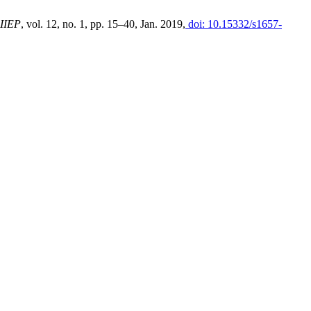
IIEP
, vol. 12, no. 1, pp. 15–40, Jan. 2019,
doi: 10.15332/s1657-