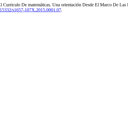
 Curriculo De matemáticas. Una orientación Desde El Marco De Las P
10.15332/s1657-107X.2015.0001.07
.