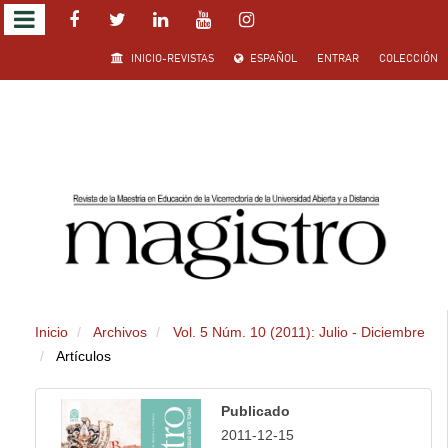
Salto
INICIO-REVISTAS
ESPAÑOL
ENTRAR
COLECCIÓN
rápido
al
contenido
de
la
página
Inicio
Archivos
Vol. 5 Núm. 10 (2011): Julio - Diciembre
Navegación
Artículos
principal
Contenido
Publicado
principal
2011-12-15
Barra