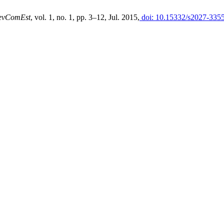
evComEst
, vol. 1, no. 1, pp. 3–12, Jul. 2015,
doi: 10.15332/s2027-3355