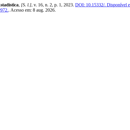
tadística
,
[S. l.]
, v. 16, n. 2, p. 1, 2023.
DOI: 10.15332/.
Disponível 
9972.
. Acesso em: 8 aug. 2026.