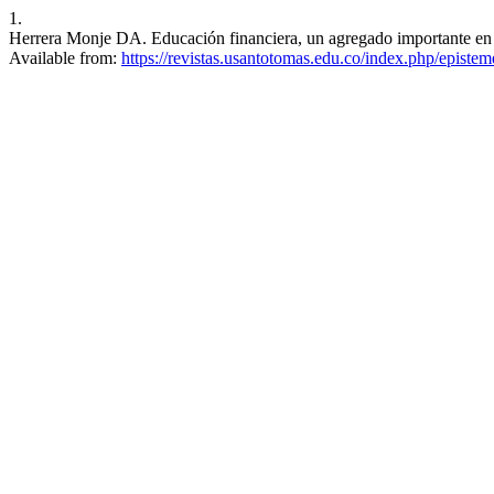
1.
Herrera Monje DA. Educación financiera, un agregado importante en la
Available from:
https://revistas.usantotomas.edu.co/index.php/epistem