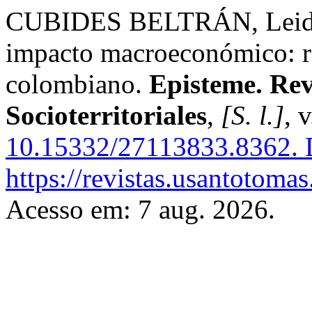
CUBIDES BELTRÁN, Leidy M
impacto macroeconómico: re
colombiano.
Episteme. Rev
Socioterritoriales
,
[S. l.]
, 
10.15332/27113833.8362.
D
https://revistas.usantotoma
Acesso em: 7 aug. 2026.