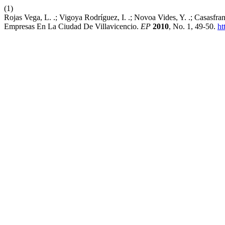
(1)
Rojas Vega, L. .; Vigoya Rodríguez, I. .; Novoa Vides, Y. .; Casasf
Empresas En La Ciudad De Villavicencio.
EP
2010
, No. 1, 49-50.
ht