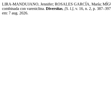
LIRA-MANDUJANO, Jennifer; ROSALES GARCÍA, María; MÍGUEZ VA
combinada con vareniclina.
Diversitas
,
[S. l.]
, v. 16, n. 2, p. 387–39
em: 7 aug. 2026.