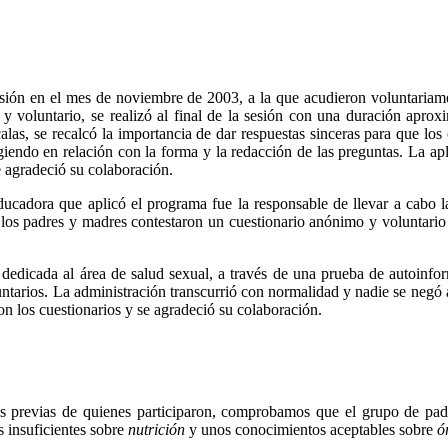
esión en el mes de noviembre de 2003, a la que acudieron voluntariame
 y voluntario, se realizó al final de la sesión con una duración apro
las, se recalcó la importancia de dar respuestas sinceras para que los c
endo en relación con la forma y la redacción de las preguntas. La apl
se agradeció su colaboración.
ducadora que aplicó el programa fue la responsable de llevar a cabo la 
s los padres y madres contestaron un cuestionario anónimo y voluntari
n dedicada al área de salud sexual, a través de una prueba de autoinfo
arios. La administración transcurrió con normalidad y nadie se negó a 
ron los cuestionarios y se agradeció su colaboración.
tudes previas de quienes participaron, comprobamos que el grupo de 
s insuficientes sobre
nutrición
y unos conocimientos aceptables sobre
ó