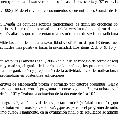
n que indicar si son verdaderas o falsas. "1" es acierto y "0" error. La 
, 1998). Mide el nivel de conocimientos sobre nutrición. Consta de 10
alúa las actitudes sexistas tradicionales, es decir, las creencias sob
on los y las estudiantes se administró la versión reducida formada p
s más altas las que representan niveles más bajos de sexismo tradiciona
 Mide las actitudes hacia la sexualidad y está formada por 13 ítems qu
itudes más positivas hacia la sexualidad. Los ítems 2, 3, 6, 9, 10 y 1
 de sesiones
(Lameiras et al., 2004) en el que se recogió de forma descrip
 y madres, el grado de interés por la temática, los problemas encontr
to a la organización y preparación de la actividad, nivel de motivación,
 profundizar en posteriores aplicaciones.
programa
de elaboración propia y formado por catorce preguntas.
Seis 
hijas continuasen con el programa el curso siguiente?, ¿escuchasteis
de 1 a 10" y "valora la actuación de la docente de 1 a 10".
 programa?, ¿qué actividades os gustaron más? (señalad por qué), ¿qu
ría tratar en futuras aplicaciones?, ¿qué os pareció el programa de radio
ximo curso? Finalmente, en la evaluación final o de resultados se admini