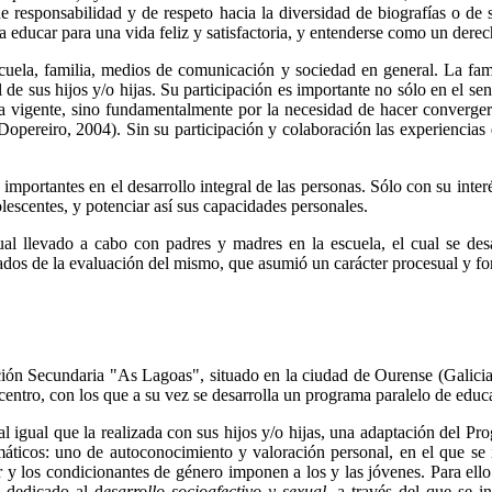
de responsabilidad y de respeto hacia la diversidad de biografías o d
a educar para una vida feliz y satisfactoria, y entenderse como un derec
scuela, familia, medios de comunicación y sociedad en general. La fami
l de sus hijos y/o hijas. Su participación es importante no sólo en el se
la vigente, sino fundamentalmente por la necesidad de hacer converge
Dopereiro, 2004). Sin su participación y colaboración las experiencias
 importantes en el desarrollo integral de las personas. Sólo con su inte
lescentes, y potenciar así sus capacidades personales.
l llevado a cabo con padres y madres en la escuela, el cual se desar
vados de la evaluación del mismo, que asumió un carácter procesual y fo
ación Secundaria "As Lagoas", situado en la ciudad de Ourense (Galicia
entro, con los que a su vez se desarrolla un programa paralelo de educ
al igual que la realizada con sus hijos y/o hijas, una adaptación del 
áticos: uno de autoconocimiento y valoración personal, en el que se i
r y los condicionantes de género imponen a los y las jóvenes. Para ell
 dedicado al d
esarrollo socioafectivo y sexual,
a través del que se i