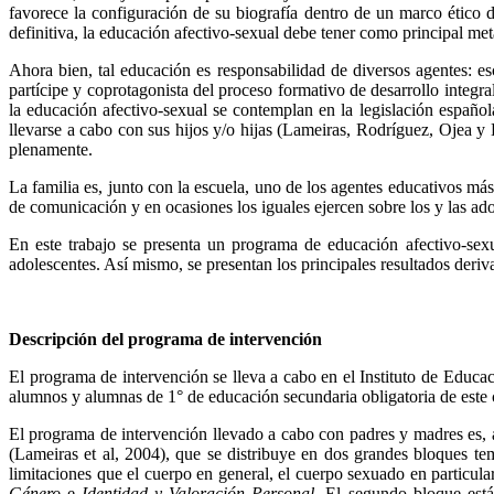
favorece la configuración de su biografía dentro de un marco ético 
definitiva, la educación afectivo-sexual debe tener como principal met
Ahora bien, tal educación es responsabilidad de diversos agentes: e
partícipe y coprotagonista del proceso formativo de desarrollo integra
la educación afectivo-sexual se contemplan en la legislación españo
llevarse a cabo con sus hijos y/o hijas (Lameiras, Rodríguez, Ojea y 
plenamente.
La familia es, junto con la escuela, uno de los agentes educativos más
de comunicación y en ocasiones los iguales ejercen sobre los y las ado
En este trabajo se presenta un programa de educación afectivo-sexua
adolescentes. Así mismo, se presentan los principales resultados deri
Descripción del programa de intervención
El programa de intervención se lleva a cabo en el Instituto de Educ
alumnos y alumnas de 1° de educación secundaria obligatoria de este c
El programa de intervención llevado a cabo con padres y madres es, 
(Lameiras et al, 2004), que se distribuye en dos grandes bloques tem
limitaciones que el cuerpo en general, el cuerpo sexuado en particula
Género
e
Identidad y Valoración Personal.
El segundo bloque está