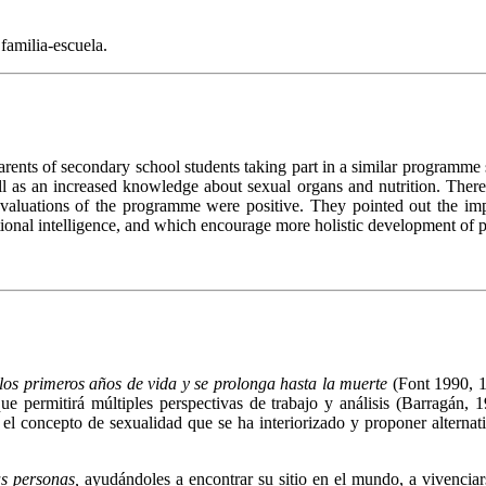
familia-escuela.
ents of secondary school students taking part in a similar programme si
well as an increased knowledge about sexual organs and nutrition. There
ts' evaluations of the programme were positive. They pointed out the 
rational intelligence, and which encourage more holistic development of 
.
los primeros años de vida y se prolonga hasta la muerte
(Font 1990, 
 que permitirá múltiples perspectivas de trabajo y análisis (Barragán
 el concepto de sexualidad que se ha interiorizado y proponer alternat
as personas,
ayudándoles a encontrar su sitio en el mundo, a vivencia