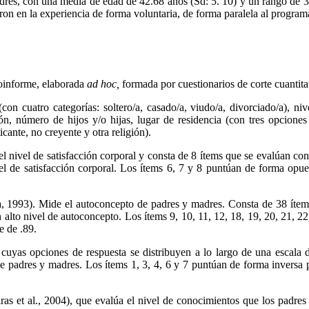
dres, con una media de edad de 42.68 años (Sd: 5. 10) y un rango de 33
on en la experiencia de forma voluntaria, de forma paralela al programa
toinforme, elaborada
ad hoc,
formada por cuestionarios de corte cuantita
 (con cuatro categorías: soltero/a, casado/a, viudo/a, divorciado/a), ni
sión, número de hijos y/o hijas, lugar de residencia (con tres opcione
icante, no creyente y otra religión).
l nivel de satisfacción corporal y consta de 8 ítems que se evalúan con
e satisfacción corporal. Los ítems 6, 7 y 8 puntúan de forma opuesta
a, 1993). Mide el autoconcepto de padres y madres. Consta de 38 íte
to nivel de autoconcepto. Los ítems 9, 10, 11, 12, 18, 19, 20, 21, 22,
e de .89.
cuyas opciones de respuesta se distribuyen a lo largo de una escal
adres y madres. Los ítems 1, 3, 4, 6 y 7 puntúan de forma inversa por
ras et al., 2004), que evalúa el nivel de conocimientos que los padre