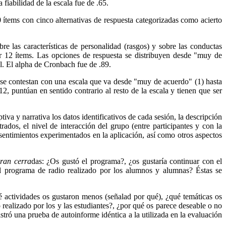
fiabilidad de la escala fue de .65.
 ítems con cinco alternativas de respuesta categorizadas como acierto
re las características de personalidad (rasgos) y sobre las conductas
or 12 ítems. Las opciones de respuesta se distribuyen desde "muy de
l. El alpha de Cronbach fue de .89.
e se contestan con una escala que va desde "muy de acuerdo" (1) hasta
2, puntúan en sentido contrario al resto de la escala y tienen que ser
tiva y narrativa los datos identificativos de cada sesión, la descripción
ados, el nivel de interacción del grupo (entre participantes y con la
 sentimientos experimentados en la aplicación, así como otros aspectos
eran cerra
das: ¿Os gustó el programa?, ¿os gustaría continuar con el
 el programa de radio realizado por los alumnos y alumnas? Éstas se
é actividades os gustaron menos (señalad por qué), ¿qué temáticas os
 realizado por los y las estudiantes?, ¿por qué os parece deseable o no
stró una prueba de autoinforme idéntica a la utilizada en la evaluación