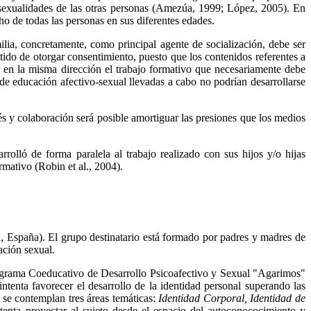
e sexualidades de las otras personas (Amezúa, 1999; López, 2005). En
ho de todas las personas en sus diferentes edades.
lia, concretamente, como principal agente de socialización, debe ser
ntido de otorgar consentimiento, puesto que los contenidos referentes a
r en la misma dirección el trabajo formativo que necesariamente debe
 de educación afectivo-sexual llevadas a cabo no podrían desarrollarse
rés y colaboración será posible amortiguar las presiones que los medios
rolló de forma paralela al trabajo realizado con sus hijos y/o hijas
rmativo (Robin et al., 2004).
, España). El grupo destinatario está formado por padres y madres de
ación sexual.
Programa Coeducativo de Desarrollo Psicoafectivo y Sexual "Agarimos"
ntenta favorecer el desarrollo de la identidad personal superando las
o se contemplan tres áreas temáticas:
Identidad Corporal, Identidad de
ntenta proyectar al sujeto desde el espacio del autoconococimiento y