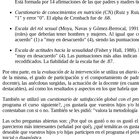
Está formada por 14 afirmaciones de las que padres y madres tiene
Cuestionario de conocimientos en nutrición (CN)
(Ruiz y Ruiz
"1" y error "0". El alpha de Cronbach fue de .68.
Escala del rol sexual
(Moya, Navas y Gómez-Berrocal, 1991). Ev
(roles) que deberían tener hombres y mujeres. Al igual que c
acuerdo" (1) a "muy en desacuerdo" (4), siendo las puntuacione
Escala de actitudes hacia la sexualidad
(Fisher y Hall, 1988).
"muy en desacuerdo" (4). Las puntuaciones más altas indican act
recodificados. La fiabilidad de la escala fue de .87.
Por otra parte, en la
evaluación de la intervención
se utiliza un
diario
de la misma, el grado de participación y el comportamiento de padres
docente), las anécdotas surgidas, la actuación de la docente (en cuan
destacables), así como los resultados y aspectos en los que habría que
También se utilizó un
cuestionario de satisfacción global con el 
programa el curso siguiente?, ¿os gustaría que vuestros hijos y/o 
contestaban con si o no. También se les pidió: "valora la metodología 
Las ocho preguntas abiertas son: ¿Por qué os gustó o no os gustó el
parecieron más interesantes (señalad por qué), ¿qué temáticas os gusta
deseable que vuestros hijos y/o hijas participen en el programa el pró
inicial o diagnóstica.