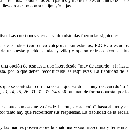
 a 54 años. Todos ellos eran padres y madres de estudiantes de 1° de
 llevado a cabo con sus hijos y/o hijas.
tivo. Las cuestiones y escalas administradas fueron las siguientes:
vel de estudios (con cinco categorías: sin estudios, E.G.B. o estudios
s de respuesta: pueblo, ciudad y villa) y opción religiosa (con cuatro
 una opción de respuesta tipo likert desde "muy de acuerdo" (1) hasta
, por lo que deben recodificarse las respuestas. La fiabilidad de la
ms que se contestan con una escala que va de 1 "muy de acuerdo" a 4
 23, 24, 25, 26, 31, 32, 33, 34 y 36 puntúan de forma opuesta, por lo
a de cuatro puntos que va desde 1 "muy de acuerdo" hasta 4 "muy en
 tanto hay que recodificar sus respuestas. La fiabilidad de la escala
s y las madres poseen sobre la anatomía sexual masculina y femenina.