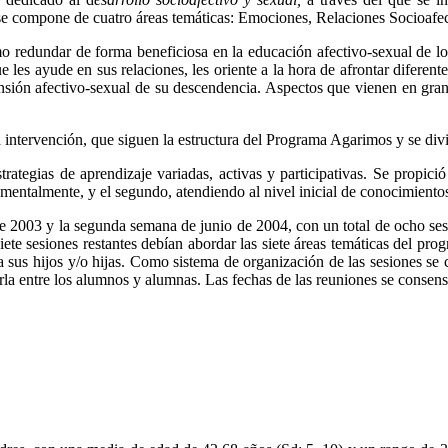
e se compone de cuatro áreas temáticas: Emociones, Relaciones Socioaf
mo redundar de forma beneficiosa en la educación afectivo-sexual de los
e les ayude en sus relaciones, les oriente a la hora de afrontar diferente
mensión afectivo-sexual de su descendencia. Aspectos que vienen en gr
a intervención, que siguen la estructura del Programa Agarimos y se div
trategias de aprendizaje variadas, activas y participativas. Se propició
mentalmente, y el segundo, atendiendo al nivel inicial de conocimientos
de 2003 y la segunda semana de junio de 2004, con un total de ocho se
siete sesiones restantes debían abordar las siete áreas temáticas del p
a sus hijos y/o hijas. Como sistema de organización de las sesiones se 
rla entre los alumnos y alumnas. Las fechas de las reuniones se consens