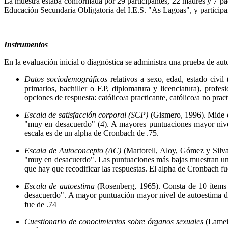
La muestra estaba conformada por 29 participantes, 22 madres y 7 pa
Educación Secundaria Obligatoria del I.E.S. "As Lagoas", y participar
Instrumentos
En la evaluación inicial o diagnóstica se administra una prueba de au
Datos sociodemográficos
relativos a sexo, edad, estado civil
primarios, bachiller o F.P, diplomatura y licenciatura), profe
opciones de respuesta: católico/a practicante, católico/a no pract
Escala de satisfacción corporal (SCP)
(Gismero, 1996). Mide e
"muy en desacuerdo" (4). A mayores puntuaciones mayor nivel d
escala es de un alpha de Cronbach de .75.
Escala de Autoconcepto (AC)
(Martorell, Aloy, Gómez y Silv
"muy en desacuerdo". Las puntuaciones más bajas muestran un al
que hay que recodificar las respuestas. El alpha de Cronbach fu
Escala de autoestima
(Rosenberg, 1965). Consta de 10 ítems 
desacuerdo". A mayor puntuación mayor nivel de autoestima de p
fue de .74
Cuestionario de conocimientos sobre órganos sexuales
(Lamei