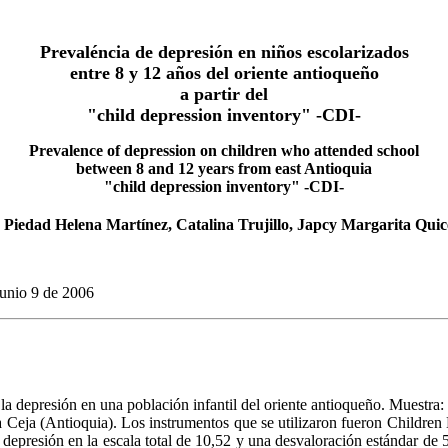
Prevaléncia de depresión en niños escolarizados
entre 8 y 12 años del oriente antioqueño
a partir del
"child depression inventory" -CDI-
Prevalence of depression on children who attended school
between 8 and 12 years from east Antioquia
"child depression inventory" -CDI-
, Piedad Helena Martínez, Catalina Trujillo, Japcy Margarita Qui
junio 9 de 2006
e la depresión en una población infantil del oriente antioqueño. Muestra:
Ceja (Antioquia). Los instrumentos que se utilizaron fueron Children 
epresión en la escala total de 10,52 y una desvaloración estándar de 5