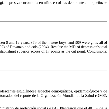
gía depresiva encontrada en niños escolares del oriente antioqueño; se
een 8 and 12 years; 379 of them were boys, and 389 were girls; all of
2) of Davanzo and cols (2004). Results: the MD of depression's total
lishing superior scores of 17 points as the cut point. Conclusions:
dolescentes estudiándose aspectos demográficos, epidemiológicos y de
s tomados del reporte de la Organización Mundial de la Salud (OMS),
Ministerio de protección social (2004). Plantearon que el 40.1% de la