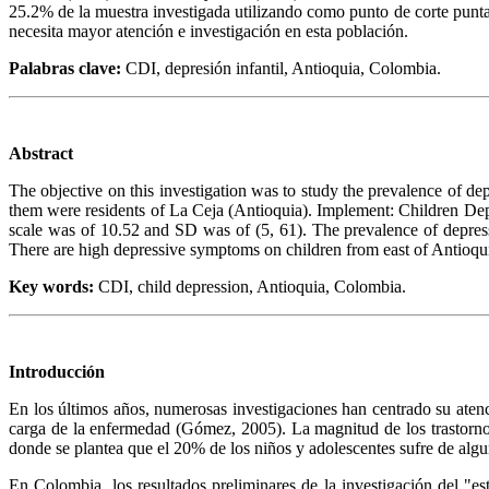
25.2% de la muestra investigada utilizando como punto de corte puntaj
necesita mayor atención e investigación en esta población.
Palabras clave:
CDI, depresión infantil, Antioquia, Colombia.
Abstract
The objective on this investigation was to study the prevalence of d
them were residents of La Ceja (Antioquia). Implement: Children Dep
scale was of 10.52 and SD was of (5, 61). The prevalence of depres
There are high depressive symptoms on children from east of Antioquia.
Key words:
CDI, child depression, Antioquia, Colombia.
Introducción
En los últimos años, numerosas investigaciones han centrado su aten
carga de la enfermedad (Gómez, 2005). La magnitud de los trastorno
donde se plantea que el 20% de los niños y adolescentes sufre de a
En Colombia, los resultados preliminares de la investigación del "es