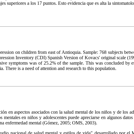
es superiores a los 17 puntos. Esto evidencia que es alta la sintomatolo
epression on children from east of Antioquia. Sample: 768 subjects betw
ression Inventory (CDI) Spanish Version of Kovacs' original scale (199
sive symptoms was of 25.2% of the sample. This was concluded by estab
 There is a need of attention and research to this population.
ción en aspectos asociados con la salud mental de los niños y de los a
s mentales en niños y adolescentes puede apreciarse en algunos dato
lguna enfermedad mental (Gómez, 2005; OMS, 2003).
tudio nacional de salud mental y estilos de vida" desarrollado por el 