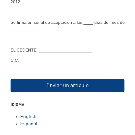
2012.
Se firma en señal de aceptación a los ____ días del mes de
___________
EL CEDENTE ______________________
C.C.
Enviar un artículo
IDIOMA
English
Español