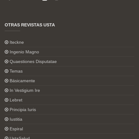
OTRAS REVISTAS USTA
Iteckne
Ingenio Magno
Quaestiones Disputatae
Temas
Básicamente
In Vestigium Ire
Lebret
Principia Iuris
Iustitia
Espiral
UstaSalud