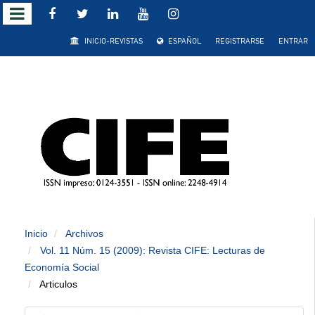
Salto
INICIO-REVISTAS
ESPAÑOL
REGISTRARSE
ENTRAR
rápido
al
contenido
de
la
página
Inicio
Archivos
Navegación
Vol. 11 Núm. 15 (2009): Revista CIFE: Lecturas de
principal
Economía Social
Contenido
Articulos
principal
Barra