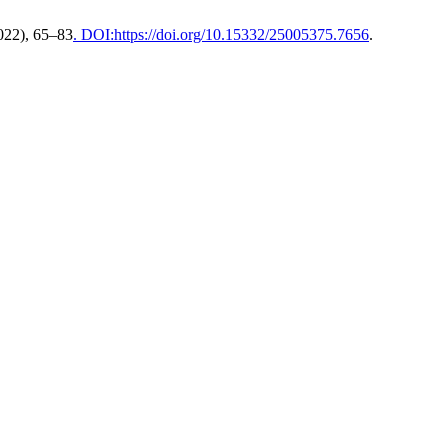
2022), 65–83
. DOI:https://doi.org/10.15332/25005375.7656
.