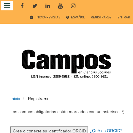
Salto
INICIO-REVISTAS
ESPAÑOL
REGISTRARSE
ENTRAR
rápido
al
contenido
de
la
página
Inicio
Registrarse
Navegación
principal
Los campos obligatorios están marcados con un asterisco:
*
Contenido
principal
Barra
¿Qué es ORCID?
Cree o conecte su identificador ORCID