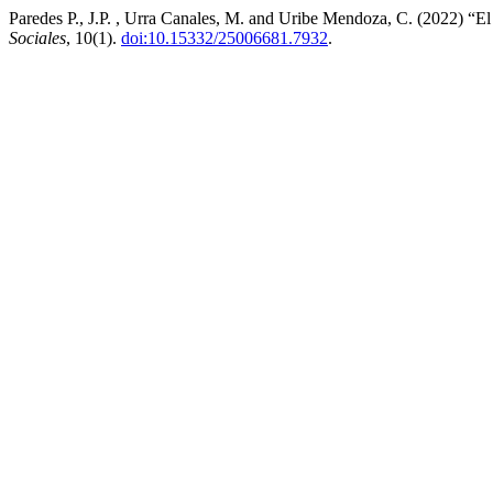
Paredes P., J.P. , Urra Canales, M. and Uribe Mendoza, C. (2022) “E
Sociales
, 10(1).
doi:10.15332/25006681.7932
.