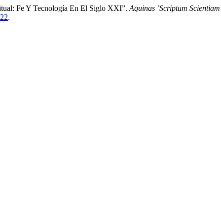
itual: Fe Y Tecnología En El Siglo XXI”.
Aquinas ’Scriptum Scientiam
622
.