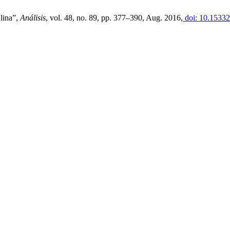
ulina”,
Análisis
, vol. 48, no. 89, pp. 377–390, Aug. 2016,
doi: 10.15332