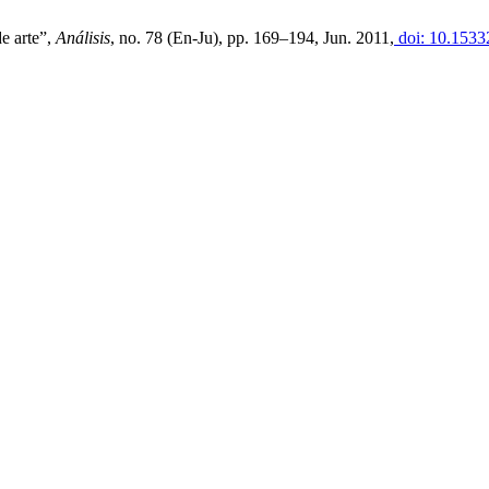
e arte”,
Análisis
, no. 78 (En-Ju), pp. 169–194, Jun. 2011,
doi: 10.1533