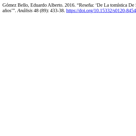
Gómez Bello, Eduardo Alberto. 2016. “Reseña: ‘De La tomística De
años’”.
Análisis
48 (89): 433-38.
https://doi.org/10.15332/s0120-845