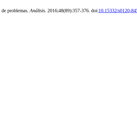
n de problemas.
Análisis
. 2016;48(89):357-376. doi:
10.15332/s0120-84