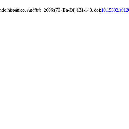
undo hispánico.
Análisis
. 2006;(70 (En-Di):131-148. doi:
10.15332/s012