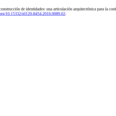
nstrucción de identidades: una articulación arquitectónica para la co
i.org/10.15332/s0120-8454.2016.0089.02
.